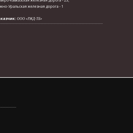
веро-Кавказская железная дорога - 23,
но-Уральская железная дорога - 1
аказчик:
ООО «РЖД-ТБ»