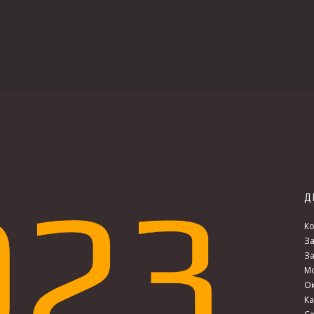
Д
Ко
За
За
Мо
Ок
Ка