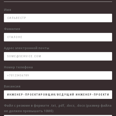
Имя
Фамилия
Адрес электронной почты
Номер телефона
Вакансия
Файл с резюме в формате .txt, .pdf, .docs, .docx (размер файла
не должен превышать 10Мб)